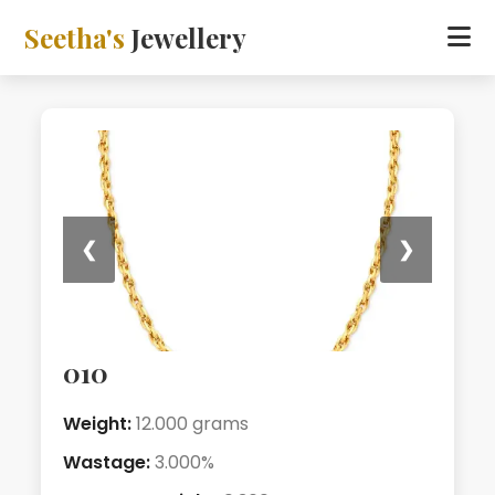
Seetha's
Jewellery
❮
❯
010
Weight:
12.000 grams
Wastage:
3.000%