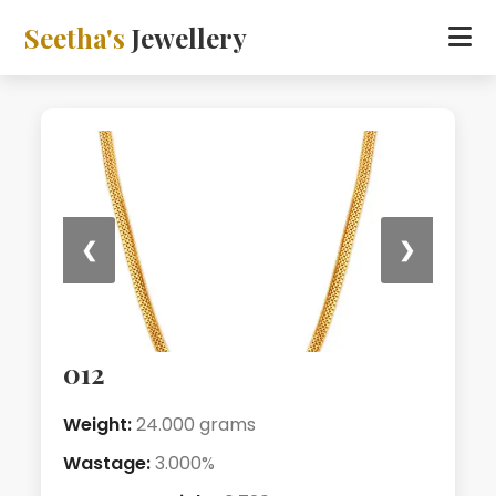
Seetha's
Jewellery
❮
❯
012
Weight:
24.000 grams
Wastage:
3.000%