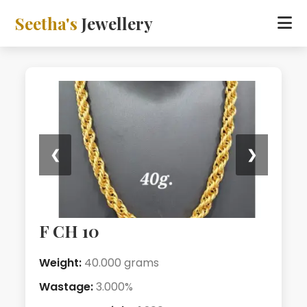
Seetha's
Jewellery
❮
❯
F CH 10
Weight:
40.000 grams
Wastage:
3.000%