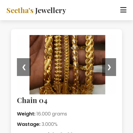
Seetha's
Jewellery
❮
❯
Chain 04
Weight:
16.000 grams
Wastage:
3.000%